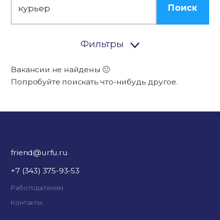
Поиск
Фильтры
Вакансии не найдены 🙁
Попробуйте поискать что-нибудь другое.
friend@urfu.ru
+7 (343) 375-93-53
Работодателям
Контакты