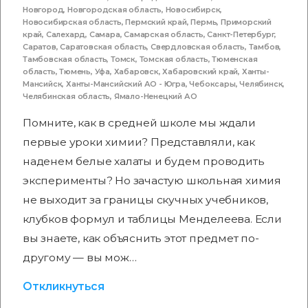
Новгород
,
Новгородская область
,
Новосибирск
,
Новосибирская область
,
Пермский край
,
Пермь
,
Приморский
край
,
Салехард
,
Самара
,
Самарская область
,
Санкт-Петербург
,
Саратов
,
Саратовская область
,
Свердловская область
,
Тамбов
,
Тамбовская область
,
Томск
,
Томская область
,
Тюменская
область
,
Тюмень
,
Уфа
,
Хабаровск
,
Хабаровский край
,
Ханты-
Мансийск
,
Ханты-Мансийский АО - Югра
,
Чебоксары
,
Челябинск
,
Челябинская область
,
Ямало-Ненецкий АО
Помните, как в средней школе мы ждали
первые уроки химии? Представляли, как
наденем белые халаты и будем проводить
эксперименты? Но зачастую школьная химия
не выходит за границы скучных учебников,
клубков формул и таблицы Менделеева. Если
вы знаете, как объяснить этот предмет по-
другому — вы мож…
Откликнуться