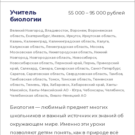
Учитель
55 000 – 95 000 рублей
биологии
Великий Новгород
,
Владивосток
,
Воронеж
,
Воронежская
область
,
Екатеринбург
,
Ижевск
,
Иркутск
,
Иркутская область
,
Казань
,
Калининград
,
Калининградская область
,
Калуга
,
Калужская область
,
Ленинградская область
,
Москва
,
Московская область
,
Нижегородская область
,
Нижний
Новгород
,
Новгородская область
,
Новосибирск
,
Новосибирская область
,
Пермский край
,
Пермь
,
Приморский
край
,
Салехард
,
Самара
,
Самарская область
,
Санкт-Петербург
,
Саратов
,
Саратовская область
,
Свердловская область
,
Тамбов
,
Тамбовская область
,
Томск
,
Томская область
,
Тюменская
область
,
Тюмень
,
Уфа
,
Хабаровск
,
Хабаровский край
,
Ханты-
Мансийск
,
Ханты-Мансийский АО - Югра
,
Чебоксары
,
Челябинск
,
Челябинская область
,
Ямало-Ненецкий АО
Биология — любимый предмет многих
школьников и важный источник их знаний об
окружающем мире. Именно эти уроки
позволяют детям понять, как в природе всё