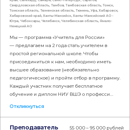
край
,
Салехард
,
Самара
,
Санкт-Петербург
,
Саратов
,
Свердловская область
,
Тамбов
,
Тамбовская область
,
Томск
,
Томская область
,
Тюменская область
,
Тюмень
,
Уфа
,
Хабаровск
,
Хабаровский край
,
Ханты-Мансийск
,
Ханты-Мансийский АО -
Югра
,
Чебоксары
,
Челябинск
,
Челябинская область
,
Ямало-
Ненецкий АО
Мы — программа «Учитель для России»
— предлагаем на 2 года стать учителем в
простой региональной школе. Чтобы
присоединиться к нам, необходимо иметь
высшее образование (необязательно
педагогическое) и пройти отбор в программу.
Каждый участник получает бесплатное
обучение и диплом НИУ ВШЭ о професси…
Откликнуться
Преподаватель
55 000 – 95 000 рублей