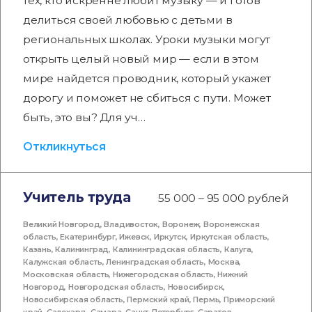
тех, кто искренне любит музыку — и готов
делиться своей любовью с детьми в
региональных школах. Уроки музыки могут
открыть целый новый мир — если в этом
мире найдется проводник, который укажет
дорогу и поможет не сбиться с пути. Может
быть, это вы? Для уч…
Откликнуться
Учитель труда
55 000 – 95 000 рублей
Великий Новгород
,
Владивосток
,
Воронеж
,
Воронежская
область
,
Екатеринбург
,
Ижевск
,
Иркутск
,
Иркутская область
,
Казань
,
Калининград
,
Калининградская область
,
Калуга
,
Калужская область
,
Ленинградская область
,
Москва
,
Московская область
,
Нижегородская область
,
Нижний
Новгород
,
Новгородская область
,
Новосибирск
,
Новосибирская область
,
Пермский край
,
Пермь
,
Приморский