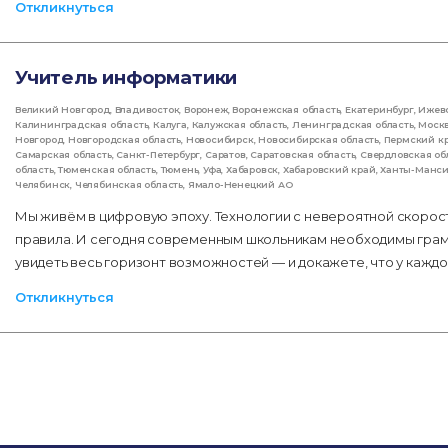
Откликнуться
Учитель информатики
Великий Новгород
,
Владивосток
,
Воронеж
,
Воронежская область
,
Екатеринбург
,
Ижев
Калининградская область
,
Калуга
,
Калужская область
,
Ленинградская область
,
Моск
Новгород
,
Новгородская область
,
Новосибирск
,
Новосибирская область
,
Пермский к
Самарская область
,
Санкт-Петербург
,
Саратов
,
Саратовская область
,
Свердловская об
область
,
Тюменская область
,
Тюмень
,
Уфа
,
Хабаровск
,
Хабаровский край
,
Ханты-Манс
Челябинск
,
Челябинская область
,
Ямало-Ненецкий АО
Мы живём в цифровую эпоху. Технологии с невероятной скоро
правила. И сегодня современным школьникам необходимы гра
увидеть весь горизонт возможностей — и докажете, что у кажд
Откликнуться