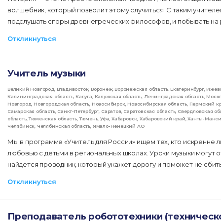
волшебник, который позволит этому случиться. С таким учителе
подслушать споры древнегреческих философов, и побывать на 
Откликнуться
Учитель музыки
Великий Новгород
,
Владивосток
,
Воронеж
,
Воронежская область
,
Екатеринбург
,
Ижев
Калининградская область
,
Калуга
,
Калужская область
,
Ленинградская область
,
Моск
Новгород
,
Новгородская область
,
Новосибирск
,
Новосибирская область
,
Пермский к
Самарская область
,
Санкт-Петербург
,
Саратов
,
Саратовская область
,
Свердловская об
область
,
Тюменская область
,
Тюмень
,
Уфа
,
Хабаровск
,
Хабаровский край
,
Ханты-Манс
Челябинск
,
Челябинская область
,
Ямало-Ненецкий АО
Мы в программе «Учитель для России» ищем тех, кто искренне л
любовью с детьми в региональных школах. Уроки музыки могут 
найдется проводник, который укажет дорогу и поможет не сбитьс
Откликнуться
Преподаватель робототехники (техническ