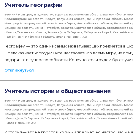
Учитель географии
Великий Новгород
,
Владивосток
,
Воронеж
,
Воронежская область
,
Екатеринбург
,
Ижев
Калининградская область
,
Калуга
,
Калужская область
,
Ленинградская область
,
Моск
Новгород
,
Новгородская область
,
Новосибирск
,
Новосибирская область
,
Пермский к
Самарская область
,
Санкт-Петербург
,
Саратов
,
Саратовская область
,
Свердловская об
область
,
Тюменская область
,
Тюмень
,
Уфа
,
Хабаровск
,
Хабаровский край
,
Ханты-Манс
Челябинск
,
Челябинская область
,
Ямало-Ненецкий АО
География — это один из самых захватывающих предметов в шк
Предсказывать погоду? Путешествовать по всему миру, не поки
подарят эти суперспособности. Конечно, если рядом будет учи
Откликнуться
Учитель истории и обществознания
Великий Новгород
,
Владивосток
,
Воронеж
,
Воронежская область
,
Екатеринбург
,
Ижев
Калининградская область
,
Калуга
,
Калужская область
,
Ленинградская область
,
Моск
Новгород
,
Новгородская область
,
Новосибирск
,
Новосибирская область
,
Пермский к
Самарская область
,
Санкт-Петербург
,
Саратов
,
Саратовская область
,
Свердловская об
область
,
Уфа
,
Хабаровск
,
Хабаровский край
,
Ханты-Мансийск
,
Ханты-Мансийский АО 
Ямало-Ненецкий АО
История — это не просто школьный предмет, но настоящая маш