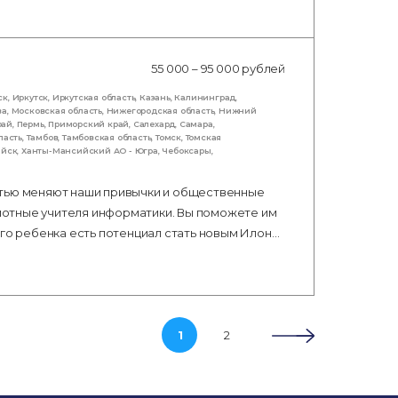
55 000 – 95 000 рублей
ск
,
Иркутск
,
Иркутская область
,
Казань
,
Калининград
,
ва
,
Московская область
,
Нижегородская область
,
Нижний
рай
,
Пермь
,
Приморский край
,
Салехард
,
Самара
,
ласть
,
Тамбов
,
Тамбовская область
,
Томск
,
Томская
ийск
,
Ханты-Мансийский АО - Югра
,
Чебоксары
,
стью меняют наши привычки и общественные
мотные учителя информатики. Вы поможете им
ого ребенка есть потенциал стать новым Илон…
1
2