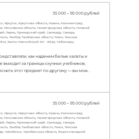
55 000 – 95 000 рублей
ск
,
Иркутск
,
Иркутская область
,
Казань
,
Калининград
,
ва
,
Московская область
,
Нижегородская область
,
Нижний
рай
,
Пермь
,
Приморский край
,
Салехард
,
Самара
,
ласть
,
Тамбов
,
Тамбовская область
,
Томск
,
Томская
ийск
,
Ханты-Мансийский АО - Югра
,
Чебоксары
,
редставляли, как наденем белые халаты и
 выходит за границы скучных учебников,
ъяснить этот предмет по-другому — вы мож…
55 000 – 95 000 рублей
ск
,
Иркутск
,
Иркутская область
,
Казань
,
Калининград
,
ва
,
Московская область
,
Нижегородская область
,
Нижний
рай
,
Пермь
,
Приморский край
,
Салехард
,
Самара
,
ласть
,
Тамбов
,
Тамбовская область
,
Томск
,
Томская
ра
,
Челябинск
,
Челябинская область
,
Ямало-Ненецкий