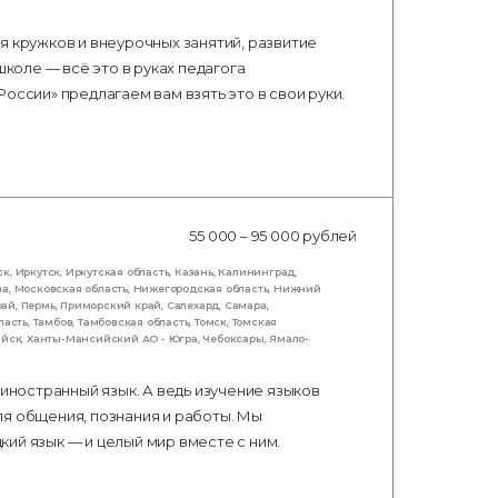
я кружков и внеурочных занятий, развитие
оле — всё это в руках педагога
оссии» предлагаем вам взять это в свои руки.
55 000 – 95 000 рублей
ск
,
Иркутск
,
Иркутская область
,
Казань
,
Калининград
,
ва
,
Московская область
,
Нижегородская область
,
Нижний
рай
,
Пермь
,
Приморский край
,
Салехард
,
Самара
,
ласть
,
Тамбов
,
Тамбовская область
,
Томск
,
Томская
ийск
,
Ханты-Мансийский АО - Югра
,
Чебоксары
,
Ямало-
 иностранный язык. А ведь изучение языков
ля общения, познания и работы. Мы
ий язык — и целый мир вместе с ним.