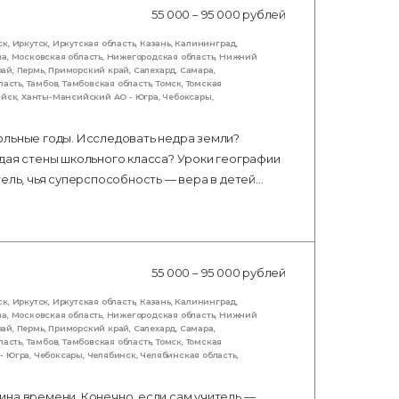
55 000 – 95 000 рублей
ск
,
Иркутск
,
Иркутская область
,
Казань
,
Калининград
,
ва
,
Московская область
,
Нижегородская область
,
Нижний
рай
,
Пермь
,
Приморский край
,
Салехард
,
Самара
,
ласть
,
Тамбов
,
Тамбовская область
,
Томск
,
Томская
ийск
,
Ханты-Мансийский АО - Югра
,
Чебоксары
,
ольные годы. Исследовать недра земли?
дая стены школьного класса? Уроки географии
тель, чья суперспособность — вера в детей…
55 000 – 95 000 рублей
ск
,
Иркутск
,
Иркутская область
,
Казань
,
Калининград
,
ва
,
Московская область
,
Нижегородская область
,
Нижний
рай
,
Пермь
,
Приморский край
,
Салехард
,
Самара
,
ласть
,
Тамбов
,
Тамбовская область
,
Томск
,
Томская
- Югра
,
Чебоксары
,
Челябинск
,
Челябинская область
,
ина времени. Конечно, если сам учитель —