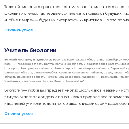
Толстой писал, что нравственность человека видна в его отнош
школьных стенах. Так первые сочинения открывают будущих пис
«Войне и мире» — будущих литературных критиков. Но это произ
Откликнуться
Учитель биологии
Великий Новгород
,
Владивосток
,
Воронеж
,
Воронежская область
,
Екатеринбург
,
Ижев
Калининградская область
,
Калуга
,
Калужская область
,
Ленинградская область
,
Моск
Новгород
,
Новгородская область
,
Новосибирск
,
Новосибирская область
,
Пермский к
Самарская область
,
Санкт-Петербург
,
Саратов
,
Саратовская область
,
Свердловская об
область
,
Тюменская область
,
Тюмень
,
Уфа
,
Хабаровск
,
Хабаровский край
,
Ханты-Манс
Челябинск
,
Челябинская область
,
Ямало-Ненецкий АО
Биология — любимый предмет многих школьников и важный ист
эти уроки позволяют детям понять, как в природе всё взаимос
идеальный учитель поделится со школьниками своим вдохновени
Откликнуться