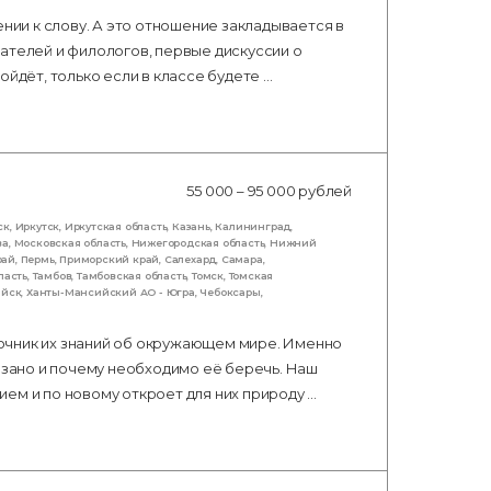
ении к слову. А это отношение закладывается в
ателей и филологов, первые дискуссии о
ойдёт, только если в классе будете …
55 000 – 95 000 рублей
ск
,
Иркутск
,
Иркутская область
,
Казань
,
Калининград
,
ва
,
Московская область
,
Нижегородская область
,
Нижний
рай
,
Пермь
,
Приморский край
,
Салехард
,
Самара
,
ласть
,
Тамбов
,
Тамбовская область
,
Томск
,
Томская
ийск
,
Ханты-Мансийский АО - Югра
,
Чебоксары
,
очник их знаний об окружающем мире. Именно
вязано и почему необходимо её беречь. Наш
ем и по новому откроет для них природу …