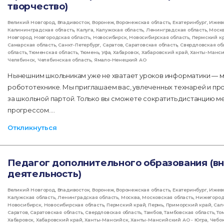
творчество)
Великий Новгород
,
Владивосток
,
Воронеж
,
Воронежская область
,
Екатеринбург
,
Ижев
Калининградская область
,
Калуга
,
Калужская область
,
Ленинградская область
,
Моск
Новгород
,
Новгородская область
,
Новосибирск
,
Новосибирская область
,
Пермский к
Самарская область
,
Санкт-Петербург
,
Саратов
,
Саратовская область
,
Свердловская об
область
,
Тюменская область
,
Тюмень
,
Уфа
,
Хабаровск
,
Хабаровский край
,
Ханты-Манс
Челябинск
,
Челябинская область
,
Ямало-Ненецкий АО
Нынешним школьникам уже не хватает уроков информатики — мн
робототехнике. Мы приглашаем вас, увлеченных технарей и пр
за школьной партой. Только вы сможете сократить дистанцию 
прогрессом.…
Откликнуться
Педагог дополнительного образования (в
деятельность)
Великий Новгород
,
Владивосток
,
Воронеж
,
Воронежская область
,
Екатеринбург
,
Ижев
Калужская область
,
Ленинградская область
,
Москва
,
Московская область
,
Нижегород
Новосибирск
,
Новосибирская область
,
Пермский край
,
Пермь
,
Приморский край
,
Сал
Саратов
,
Саратовская область
,
Свердловская область
,
Тамбов
,
Тамбовская область
,
То
Хабаровск
,
Хабаровский край
,
Ханты-Мансийск
,
Ханты-Мансийский АО - Югра
,
Чебо