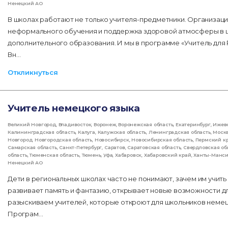
Ненецкий АО
В школах работают не только учителя-предметники. Организаци
неформального обучения и поддержка здоровой атмосферы в шк
дополнительного образования. И мы в программе «Учитель для Р
Вн…
Откликнуться
Учитель немецкого языка
Великий Новгород
,
Владивосток
,
Воронеж
,
Воронежская область
,
Екатеринбург
,
Ижев
Калининградская область
,
Калуга
,
Калужская область
,
Ленинградская область
,
Моск
Новгород
,
Новгородская область
,
Новосибирск
,
Новосибирская область
,
Пермский к
Самарская область
,
Санкт-Петербург
,
Саратов
,
Саратовская область
,
Свердловская об
область
,
Тюменская область
,
Тюмень
,
Уфа
,
Хабаровск
,
Хабаровский край
,
Ханты-Манс
Ненецкий АО
Дети в региональных школах часто не понимают, зачем им учить
развивает память и фантазию, открывает новые возможности д
разыскиваем учителей, которые откроют для школьников немецк
Програм…