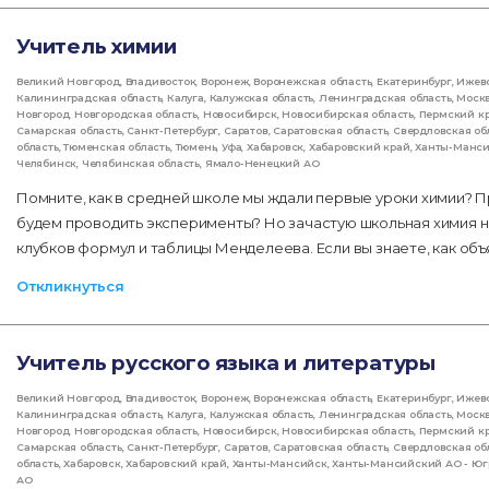
Учитель химии
Великий Новгород
,
Владивосток
,
Воронеж
,
Воронежская область
,
Екатеринбург
,
Ижев
Калининградская область
,
Калуга
,
Калужская область
,
Ленинградская область
,
Моск
Новгород
,
Новгородская область
,
Новосибирск
,
Новосибирская область
,
Пермский к
Самарская область
,
Санкт-Петербург
,
Саратов
,
Саратовская область
,
Свердловская об
область
,
Тюменская область
,
Тюмень
,
Уфа
,
Хабаровск
,
Хабаровский край
,
Ханты-Манс
Челябинск
,
Челябинская область
,
Ямало-Ненецкий АО
Помните, как в средней школе мы ждали первые уроки химии? П
будем проводить эксперименты? Но зачастую школьная химия не
клубков формул и таблицы Менделеева. Если вы знаете, как об
Откликнуться
Учитель русского языка и литературы
Великий Новгород
,
Владивосток
,
Воронеж
,
Воронежская область
,
Екатеринбург
,
Ижев
Калининградская область
,
Калуга
,
Калужская область
,
Ленинградская область
,
Моск
Новгород
,
Новгородская область
,
Новосибирск
,
Новосибирская область
,
Пермский к
Самарская область
,
Санкт-Петербург
,
Саратов
,
Саратовская область
,
Свердловская об
область
,
Хабаровск
,
Хабаровский край
,
Ханты-Мансийск
,
Ханты-Мансийский АО - Юг
АО