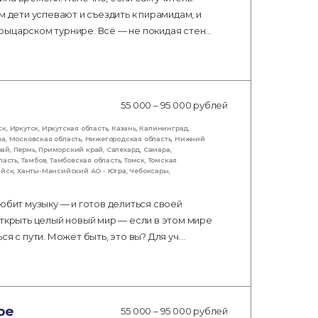
м дети успевают и съездить к пирамидам, и
рыцарском турнире. Всё — не покидая стен…
55 000 – 95 000 рублей
ск
,
Иркутск
,
Иркутская область
,
Казань
,
Калининград
,
ва
,
Московская область
,
Нижегородская область
,
Нижний
рай
,
Пермь
,
Приморский край
,
Салехард
,
Самара
,
ласть
,
Тамбов
,
Тамбовская область
,
Томск
,
Томская
ийск
,
Ханты-Мансийский АО - Югра
,
Чебоксары
,
юбит музыку — и готов делиться своей
открыть целый новый мир — если в этом мире
я с пути. Может быть, это вы? Для уч…
ое
55 000 – 95 000 рублей