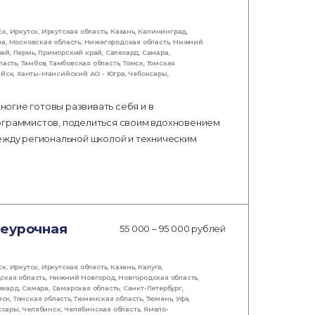
ск
,
Иркутск
,
Иркутская область
,
Казань
,
Калининград
,
ва
,
Московская область
,
Нижегородская область
,
Нижний
рай
,
Пермь
,
Приморский край
,
Салехард
,
Самара
,
ласть
,
Тамбов
,
Тамбовская область
,
Томск
,
Томская
ийск
,
Ханты-Мансийский АО - Югра
,
Чебоксары
,
огие готовы развивать себя и в
ограммистов, поделиться своим вдохновением
между региональной школой и техническим
неурочная
55 000 – 95 000 рублей
ск
,
Иркутск
,
Иркутская область
,
Казань
,
Калуга
,
ская область
,
Нижний Новгород
,
Новгородская область
,
ехард
,
Самара
,
Самарская область
,
Санкт-Петербург
,
мск
,
Томская область
,
Тюменская область
,
Тюмень
,
Уфа
,
ксары
,
Челябинск
,
Челябинская область
,
Ямало-