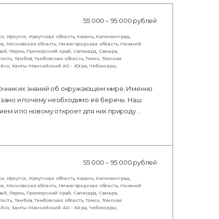
55 000 – 95 000 рублей
ск
,
Иркутск
,
Иркутская область
,
Казань
,
Калининград
,
ва
,
Московская область
,
Нижегородская область
,
Нижний
рай
,
Пермь
,
Приморский край
,
Салехард
,
Самара
,
ласть
,
Тамбов
,
Тамбовская область
,
Томск
,
Томская
ийск
,
Ханты-Мансийский АО - Югра
,
Чебоксары
,
очник их знаний об окружающем мире. Именно
вязано и почему необходимо её беречь. Наш
ем и по новому откроет для них природу …
55 000 – 95 000 рублей
ск
,
Иркутск
,
Иркутская область
,
Казань
,
Калининград
,
ва
,
Московская область
,
Нижегородская область
,
Нижний
рай
,
Пермь
,
Приморский край
,
Салехард
,
Самара
,
ласть
,
Тамбов
,
Тамбовская область
,
Томск
,
Томская
ийск
,
Ханты-Мансийский АО - Югра
,
Чебоксары
,