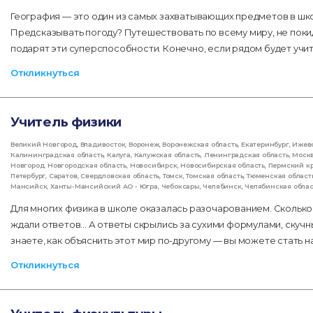
География — это один из самых захватывающих предметов в шк
Предсказывать погоду? Путешествовать по всему миру, не поки
подарят эти суперспособности. Конечно, если рядом будет учи
Откликнуться
Учитель физики
Великий Новгород
,
Владивосток
,
Воронеж
,
Воронежская область
,
Екатеринбург
,
Ижев
Калининградская область
,
Калуга
,
Калужская область
,
Ленинградская область
,
Моск
Новгород
,
Новгородская область
,
Новосибирск
,
Новосибирская область
,
Пермский к
Петербург
,
Саратов
,
Свердловская область
,
Томск
,
Томская область
,
Тюменская област
Мансийск
,
Ханты-Мансийский АО - Югра
,
Чебоксары
,
Челябинск
,
Челябинская облас
Для многих физика в школе оказалась разочарованием. Сколько 
ждали ответов... А ответы скрылись за сухими формулами, скуч
знаете, как объяснить этот мир по-другому — вы можете стать 
Откликнуться