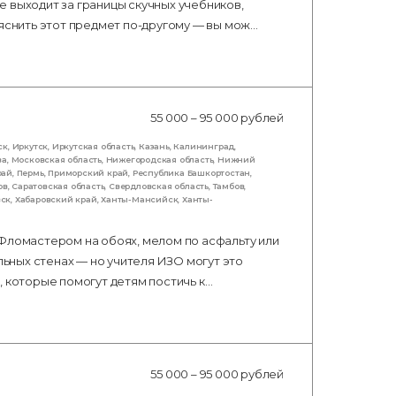
 выходит за границы скучных учебников,
ъяснить этот предмет по-другому — вы мож…
55 000 – 95 000 рублей
ск
,
Иркутск
,
Иркутская область
,
Казань
,
Калининград
,
ва
,
Московская область
,
Нижегородская область
,
Нижний
рай
,
Пермь
,
Приморский край
,
Республика Башкортостан
,
ов
,
Саратовская область
,
Свердловская область
,
Тамбов
,
вск
,
Хабаровский край
,
Ханты-Мансийск
,
Ханты-
 Фломастером на обоях, мелом по асфальту или
льных стенах — но учителя ИЗО могут это
, которые помогут детям постичь к…
55 000 – 95 000 рублей