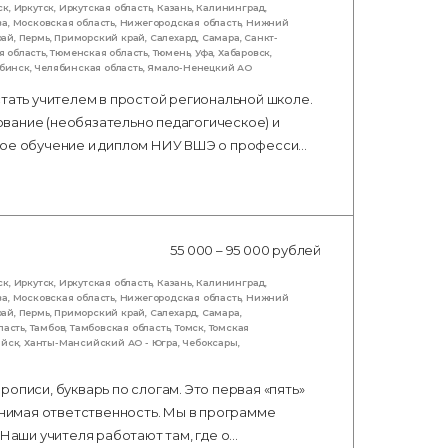
ск
,
Иркутск
,
Иркутская область
,
Казань
,
Калининград
,
ва
,
Московская область
,
Нижегородская область
,
Нижний
рай
,
Пермь
,
Приморский край
,
Салехард
,
Самара
,
Санкт-
я область
,
Тюменская область
,
Тюмень
,
Уфа
,
Хабаровск
,
бинск
,
Челябинская область
,
Ямало-Ненецкий АО
стать учителем в простой региональной школе.
вание (необязательно педагогическое) и
тное обучение и диплом НИУ ВШЭ о професси…
55 000 – 95 000 рублей
ск
,
Иркутск
,
Иркутская область
,
Казань
,
Калининград
,
ва
,
Московская область
,
Нижегородская область
,
Нижний
рай
,
Пермь
,
Приморский край
,
Салехард
,
Самара
,
ласть
,
Тамбов
,
Тамбовская область
,
Томск
,
Томская
ийск
,
Ханты-Мансийский АО - Югра
,
Чебоксары
,
описи, букварь по слогам. Это первая «пять»
авнимая ответственность. Мы в программе
 Наши учителя работают там, где о…