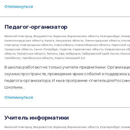
Откликнуться
Педагог-организатор
Великий Новгород
,
Владивосток
,
Воронеж
,
Воронежская область
,
Екатеринбург
,
Ижев
Калининградская область
,
Калуга
,
Калужская область
,
Ленинградская область
,
Моск
Новгород
,
Новгородская область
,
Новосибирск
,
Новосибирская область
,
Пермский к
Самарская область
,
Санкт-Петербург
,
Саратов
,
Саратовская область
,
Свердловская об
область
,
Тюменская область
,
Тюмень
,
Уфа
,
Хабаровск
,
Хабаровский край
,
Ханты-Манс
Челябинск
,
Челябинская область
,
Ямало-Ненецкий АО
В школах работают не только учителя-предметники. Организац
скучных пространств, проведение ярких событий и поддержка 
педагога-организатора. И мы в программе «Учитель для России» 
Школьны…
Откликнуться
Учитель информатики
Великий Новгород
,
Владивосток
,
Воронеж
,
Воронежская область
,
Екатеринбург
,
Ижев