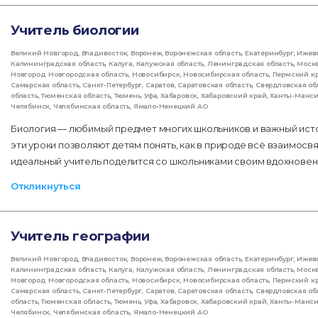
Учитель биологии
Великий Новгород
,
Владивосток
,
Воронеж
,
Воронежская область
,
Екатеринбург
,
Ижев
Калининградская область
,
Калуга
,
Калужская область
,
Ленинградская область
,
Моск
Новгород
,
Новгородская область
,
Новосибирск
,
Новосибирская область
,
Пермский к
Самарская область
,
Санкт-Петербург
,
Саратов
,
Саратовская область
,
Свердловская об
область
,
Тюменская область
,
Тюмень
,
Уфа
,
Хабаровск
,
Хабаровский край
,
Ханты-Манс
Челябинск
,
Челябинская область
,
Ямало-Ненецкий АО
Биология — любимый предмет многих школьников и важный ист
эти уроки позволяют детям понять, как в природе всё взаимос
идеальный учитель поделится со школьниками своим вдохновени
Откликнуться
Учитель географии
Великий Новгород
,
Владивосток
,
Воронеж
,
Воронежская область
,
Екатеринбург
,
Ижев
Калининградская область
,
Калуга
,
Калужская область
,
Ленинградская область
,
Моск
Новгород
,
Новгородская область
,
Новосибирск
,
Новосибирская область
,
Пермский к
Самарская область
,
Санкт-Петербург
,
Саратов
,
Саратовская область
,
Свердловская об
область
,
Тюменская область
,
Тюмень
,
Уфа
,
Хабаровск
,
Хабаровский край
,
Ханты-Манс
Челябинск
,
Челябинская область
,
Ямало-Ненецкий АО