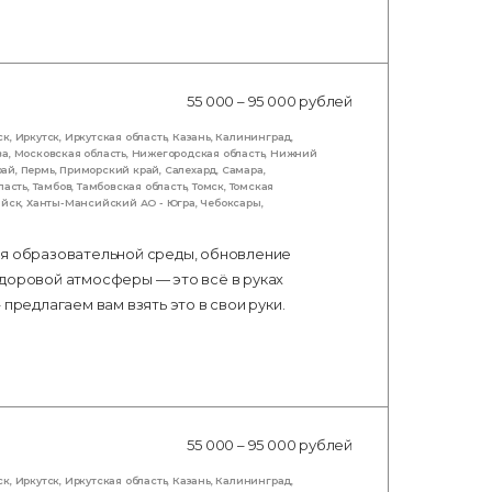
55 000 – 95 000 рублей
ск
,
Иркутск
,
Иркутская область
,
Казань
,
Калининград
,
ва
,
Московская область
,
Нижегородская область
,
Нижний
рай
,
Пермь
,
Приморский край
,
Салехард
,
Самара
,
ласть
,
Тамбов
,
Тамбовская область
,
Томск
,
Томская
ийск
,
Ханты-Мансийский АО - Югра
,
Чебоксары
,
ия образовательной среды, обновление
здоровой атмосферы — это всё в руках
предлагаем вам взять это в свои руки.
55 000 – 95 000 рублей
ск
,
Иркутск
,
Иркутская область
,
Казань
,
Калининград
,