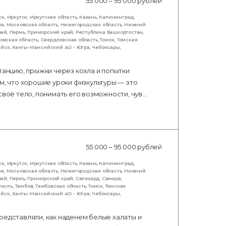
55 000 – 95 000 рублей
ск
,
Иркутск
,
Иркутская область
,
Казань
,
Калининград
,
ва
,
Московская область
,
Нижегородская область
,
Нижний
рай
,
Пермь
,
Приморский край
,
Республика Башкортостан
,
овская область
,
Свердловская область
,
Томск
,
Томская
ийск
,
Ханты-Мансийский АО - Югра
,
Чебоксары
,
танцию, прыжки через козла и попытки
м, что хорошие уроки физкультуры — это
своё тело, понимать его возможности, чув…
55 000 – 95 000 рублей
ск
,
Иркутск
,
Иркутская область
,
Казань
,
Калининград
,
ва
,
Московская область
,
Нижегородская область
,
Нижний
рай
,
Пермь
,
Приморский край
,
Салехард
,
Самара
,
ласть
,
Тамбов
,
Тамбовская область
,
Томск
,
Томская
ийск
,
Ханты-Мансийский АО - Югра
,
Чебоксары
,
редставляли, как наденем белые халаты и