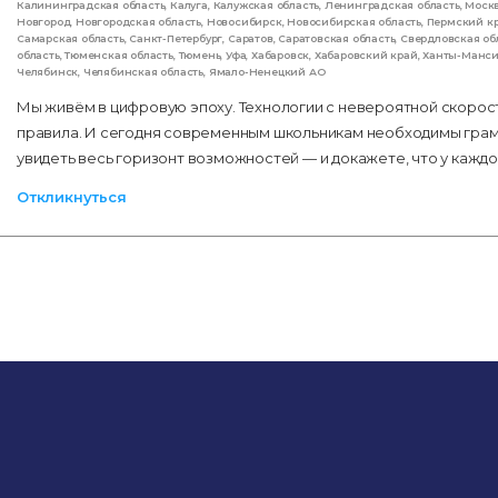
Калининградская область
,
Калуга
,
Калужская область
,
Ленинградская область
,
Моск
Новгород
,
Новгородская область
,
Новосибирск
,
Новосибирская область
,
Пермский к
Самарская область
,
Санкт-Петербург
,
Саратов
,
Саратовская область
,
Свердловская об
область
,
Тюменская область
,
Тюмень
,
Уфа
,
Хабаровск
,
Хабаровский край
,
Ханты-Манс
Челябинск
,
Челябинская область
,
Ямало-Ненецкий АО
Мы живём в цифровую эпоху. Технологии с невероятной скоро
правила. И сегодня современным школьникам необходимы гра
увидеть весь горизонт возможностей — и докажете, что у кажд
Откликнуться