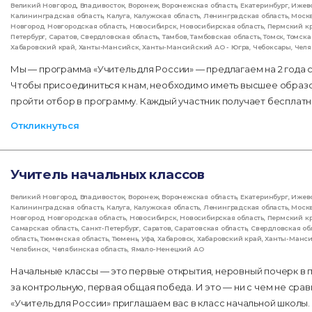
Великий Новгород
,
Владивосток
,
Воронеж
,
Воронежская область
,
Екатеринбург
,
Ижев
Калининградская область
,
Калуга
,
Калужская область
,
Ленинградская область
,
Моск
Новгород
,
Новгородская область
,
Новосибирск
,
Новосибирская область
,
Пермский к
Петербург
,
Саратов
,
Свердловская область
,
Тамбов
,
Тамбовская область
,
Томск
,
Томска
Хабаровский край
,
Ханты-Мансийск
,
Ханты-Мансийский АО - Югра
,
Чебоксары
,
Челя
Мы — программа «Учитель для России» — предлагаем на 2 года 
Чтобы присоединиться к нам, необходимо иметь высшее образо
пройти отбор в программу. Каждый участник получает беспла
Откликнуться
Учитель начальных классов
Великий Новгород
,
Владивосток
,
Воронеж
,
Воронежская область
,
Екатеринбург
,
Ижев
Калининградская область
,
Калуга
,
Калужская область
,
Ленинградская область
,
Моск
Новгород
,
Новгородская область
,
Новосибирск
,
Новосибирская область
,
Пермский к
Самарская область
,
Санкт-Петербург
,
Саратов
,
Саратовская область
,
Свердловская об
область
,
Тюменская область
,
Тюмень
,
Уфа
,
Хабаровск
,
Хабаровский край
,
Ханты-Манс
Челябинск
,
Челябинская область
,
Ямало-Ненецкий АО
Начальные классы — это первые открытия, неровный почерк в пр
за контрольную, первая общая победа. И это — ни с чем не ср
«Учитель для России» приглашаем вас в класс начальной школы.