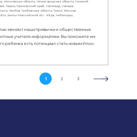
ва
,
Московская область
,
Нижегородская область
,
Нижний
рай
,
Пермь
,
Приморский край
,
Салехард
,
Самара
,
ласть
,
Тамбов
,
Тамбовская область
,
Томск
,
Томская
ийск
,
Ханты-Мансийский АО - Югра
,
Чебоксары
,
стью меняют наши привычки и общественные
мотные учителя информатики. Вы поможете им
ого ребенка есть потенциал стать новым Илон…
1
2
3