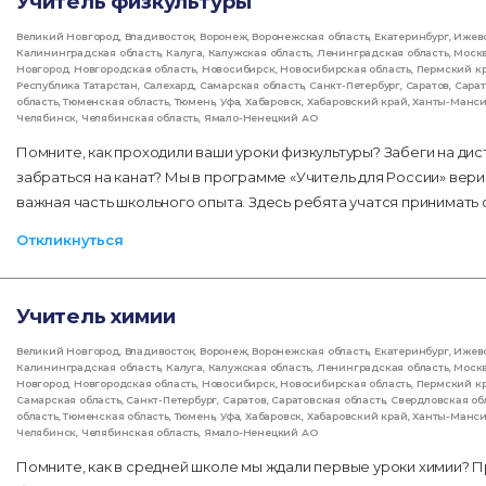
Учитель физкультуры
Великий Новгород
,
Владивосток
,
Воронеж
,
Воронежская область
,
Екатеринбург
,
Ижев
Калининградская область
,
Калуга
,
Калужская область
,
Ленинградская область
,
Моск
Новгород
,
Новгородская область
,
Новосибирск
,
Новосибирская область
,
Пермский к
Республика Татарстан
,
Салехард
,
Самарская область
,
Санкт-Петербург
,
Саратов
,
Сарат
область
,
Тюменская область
,
Тюмень
,
Уфа
,
Хабаровск
,
Хабаровский край
,
Ханты-Манс
Челябинск
,
Челябинская область
,
Ямало-Ненецкий АО
Помните, как проходили ваши уроки физкультуры? Забеги на дис
забраться на канат? Мы в программе «Учитель для России» вери
важная часть школьного опыта. Здесь ребята учатся принимать 
Откликнуться
Учитель химии
Великий Новгород
,
Владивосток
,
Воронеж
,
Воронежская область
,
Екатеринбург
,
Ижев
Калининградская область
,
Калуга
,
Калужская область
,
Ленинградская область
,
Моск
Новгород
,
Новгородская область
,
Новосибирск
,
Новосибирская область
,
Пермский к
Самарская область
,
Санкт-Петербург
,
Саратов
,
Саратовская область
,
Свердловская об
область
,
Тюменская область
,
Тюмень
,
Уфа
,
Хабаровск
,
Хабаровский край
,
Ханты-Манс
Челябинск
,
Челябинская область
,
Ямало-Ненецкий АО
Помните, как в средней школе мы ждали первые уроки химии? П