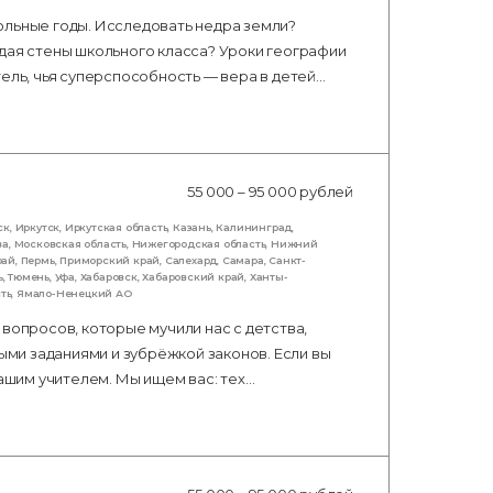
ольные годы. Исследовать недра земли?
дая стены школьного класса? Уроки географии
тель, чья суперспособность — вера в детей…
55 000 – 95 000 рублей
ск
,
Иркутск
,
Иркутская область
,
Казань
,
Калининград
,
ва
,
Московская область
,
Нижегородская область
,
Нижний
рай
,
Пермь
,
Приморский край
,
Салехард
,
Самара
,
Санкт-
ь
,
Тюмень
,
Уфа
,
Хабаровск
,
Хабаровский край
,
Ханты-
ть
,
Ямало-Ненецкий АО
вопросов, которые мучили нас с детства,
ными заданиями и зубрёжкой законов. Если вы
нашим учителем. Мы ищем вас: тех…