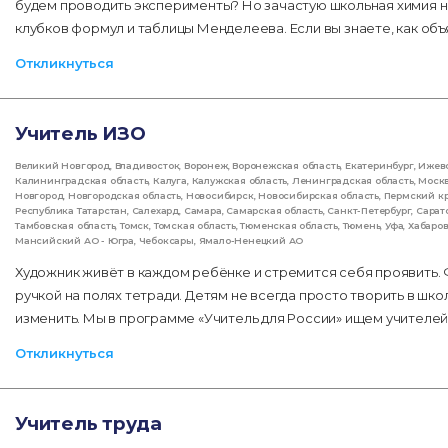
будем проводить эксперименты? Но зачастую школьная химия не
клубков формул и таблицы Менделеева. Если вы знаете, как об
Откликнуться
Учитель ИЗО
Великий Новгород
,
Владивосток
,
Воронеж
,
Воронежская область
,
Екатеринбург
,
Ижев
Калининградская область
,
Калуга
,
Калужская область
,
Ленинградская область
,
Моск
Новгород
,
Новгородская область
,
Новосибирск
,
Новосибирская область
,
Пермский к
Республика Татарстан
,
Салехард
,
Самара
,
Самарская область
,
Санкт-Петербург
,
Сарат
Тамбовская область
,
Томск
,
Томская область
,
Тюменская область
,
Тюмень
,
Уфа
,
Хабаро
Мансийский АО - Югра
,
Чебоксары
,
Ямало-Ненецкий АО
Художник живёт в каждом ребёнке и стремится себя проявить.
ручкой на полях тетради. Детям не всегда просто творить в шко
изменить. Мы в программе «Учитель для России» ищем учителей
Откликнуться
Учитель труда