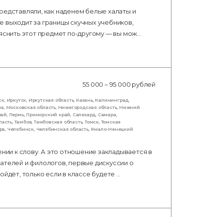
редставляли, как наденем белые халаты и
 выходит за границы скучных учебников,
ъяснить этот предмет по-другому — вы мож…
55 000 – 95 000 рублей
ск
,
Иркутск
,
Иркутская область
,
Казань
,
Калининград
,
ва
,
Московская область
,
Нижегородская область
,
Нижний
рай
,
Пермь
,
Приморский край
,
Салехард
,
Самара
,
ласть
,
Тамбов
,
Тамбовская область
,
Томск
,
Томская
ра
,
Челябинск
,
Челябинская область
,
Ямало-Ненецкий
ении к слову. А это отношение закладывается в
ателей и филологов, первые дискуссии о
ойдёт, только если в классе будете …