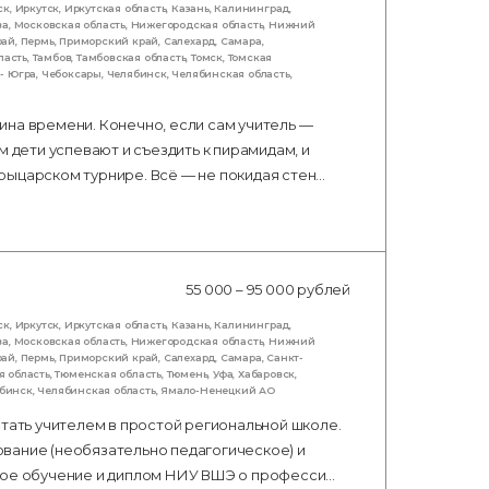
ск
,
Иркутск
,
Иркутская область
,
Казань
,
Калининград
,
ва
,
Московская область
,
Нижегородская область
,
Нижний
рай
,
Пермь
,
Приморский край
,
Салехард
,
Самара
,
ласть
,
Тамбов
,
Тамбовская область
,
Томск
,
Томская
- Югра
,
Чебоксары
,
Челябинск
,
Челябинская область
,
ина времени. Конечно, если сам учитель —
м дети успевают и съездить к пирамидам, и
рыцарском турнире. Всё — не покидая стен…
55 000 – 95 000 рублей
ск
,
Иркутск
,
Иркутская область
,
Казань
,
Калининград
,
ва
,
Московская область
,
Нижегородская область
,
Нижний
рай
,
Пермь
,
Приморский край
,
Салехард
,
Самара
,
Санкт-
я область
,
Тюменская область
,
Тюмень
,
Уфа
,
Хабаровск
,
бинск
,
Челябинская область
,
Ямало-Ненецкий АО
стать учителем в простой региональной школе.
вание (необязательно педагогическое) и
тное обучение и диплом НИУ ВШЭ о професси…