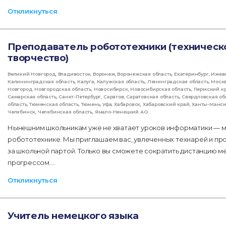
Откликнуться
Преподаватель робототехники (техническ
творчество)
Великий Новгород
,
Владивосток
,
Воронеж
,
Воронежская область
,
Екатеринбург
,
Ижев
Калининградская область
,
Калуга
,
Калужская область
,
Ленинградская область
,
Моск
Новгород
,
Новгородская область
,
Новосибирск
,
Новосибирская область
,
Пермский к
Самарская область
,
Санкт-Петербург
,
Саратов
,
Саратовская область
,
Свердловская об
область
,
Тюменская область
,
Тюмень
,
Уфа
,
Хабаровск
,
Хабаровский край
,
Ханты-Манс
Челябинск
,
Челябинская область
,
Ямало-Ненецкий АО
Нынешним школьникам уже не хватает уроков информатики — мн
робототехнике. Мы приглашаем вас, увлеченных технарей и пр
за школьной партой. Только вы сможете сократить дистанцию 
прогрессом.…
Откликнуться
Учитель немецкого языка