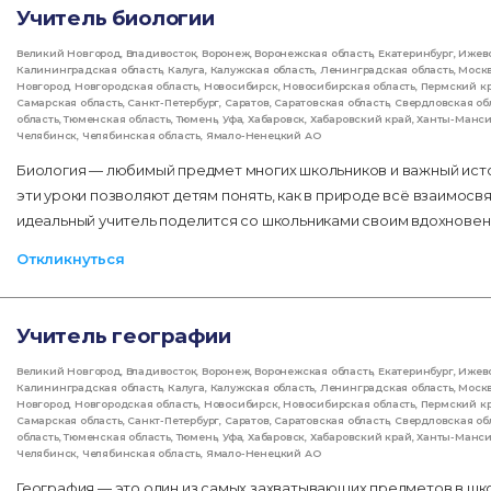
Учитель биологии
Великий Новгород
,
Владивосток
,
Воронеж
,
Воронежская область
,
Екатеринбург
,
Ижев
Калининградская область
,
Калуга
,
Калужская область
,
Ленинградская область
,
Моск
Новгород
,
Новгородская область
,
Новосибирск
,
Новосибирская область
,
Пермский к
Самарская область
,
Санкт-Петербург
,
Саратов
,
Саратовская область
,
Свердловская об
область
,
Тюменская область
,
Тюмень
,
Уфа
,
Хабаровск
,
Хабаровский край
,
Ханты-Манс
Челябинск
,
Челябинская область
,
Ямало-Ненецкий АО
Биология — любимый предмет многих школьников и важный ист
эти уроки позволяют детям понять, как в природе всё взаимос
идеальный учитель поделится со школьниками своим вдохновени
Откликнуться
Учитель географии
Великий Новгород
,
Владивосток
,
Воронеж
,
Воронежская область
,
Екатеринбург
,
Ижев
Калининградская область
,
Калуга
,
Калужская область
,
Ленинградская область
,
Моск
Новгород
,
Новгородская область
,
Новосибирск
,
Новосибирская область
,
Пермский к
Самарская область
,
Санкт-Петербург
,
Саратов
,
Саратовская область
,
Свердловская об
область
,
Тюменская область
,
Тюмень
,
Уфа
,
Хабаровск
,
Хабаровский край
,
Ханты-Манс
Челябинск
,
Челябинская область
,
Ямало-Ненецкий АО
География — это один из самых захватывающих предметов в шк