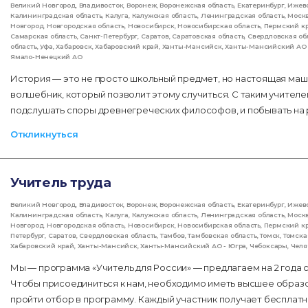
Великий Новгород
,
Владивосток
,
Воронеж
,
Воронежская область
,
Екатеринбург
,
Ижев
Калининградская область
,
Калуга
,
Калужская область
,
Ленинградская область
,
Моск
Новгород
,
Новгородская область
,
Новосибирск
,
Новосибирская область
,
Пермский к
Самарская область
,
Санкт-Петербург
,
Саратов
,
Саратовская область
,
Свердловская об
область
,
Уфа
,
Хабаровск
,
Хабаровский край
,
Ханты-Мансийск
,
Ханты-Мансийский АО 
Ямало-Ненецкий АО
История — это не просто школьный предмет, но настоящая маш
волшебник, который позволит этому случиться. С таким учителе
подслушать споры древнегреческих философов, и побывать на 
Откликнуться
Учитель труда
Великий Новгород
,
Владивосток
,
Воронеж
,
Воронежская область
,
Екатеринбург
,
Ижев
Калининградская область
,
Калуга
,
Калужская область
,
Ленинградская область
,
Моск
Новгород
,
Новгородская область
,
Новосибирск
,
Новосибирская область
,
Пермский к
Петербург
,
Саратов
,
Свердловская область
,
Тамбов
,
Тамбовская область
,
Томск
,
Томска
Хабаровский край
,
Ханты-Мансийск
,
Ханты-Мансийский АО - Югра
,
Чебоксары
,
Челя
Мы — программа «Учитель для России» — предлагаем на 2 года 
Чтобы присоединиться к нам, необходимо иметь высшее образо
пройти отбор в программу. Каждый участник получает беспла