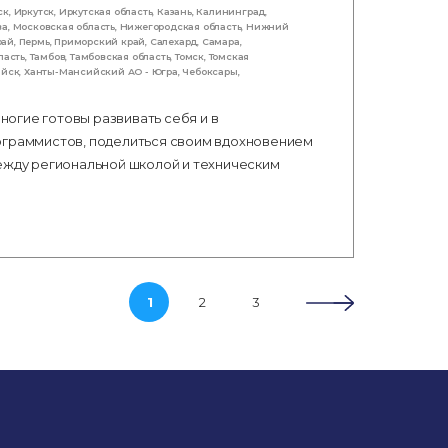
ск
,
Иркутск
,
Иркутская область
,
Казань
,
Калининград
,
ва
,
Московская область
,
Нижегородская область
,
Нижний
рай
,
Пермь
,
Приморский край
,
Салехард
,
Самара
,
ласть
,
Тамбов
,
Тамбовская область
,
Томск
,
Томская
ийск
,
Ханты-Мансийский АО - Югра
,
Чебоксары
,
огие готовы развивать себя и в
ограммистов, поделиться своим вдохновением
между региональной школой и техническим
1
2
3