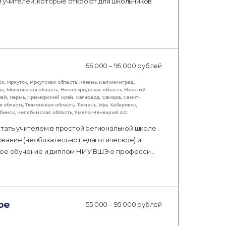
 учителей, которые откроют для школьников
55 000 – 95 000 рублей
ск
,
Иркутск
,
Иркутская область
,
Казань
,
Калининград
,
ва
,
Московская область
,
Нижегородская область
,
Нижний
рай
,
Пермь
,
Приморский край
,
Салехард
,
Самара
,
Санкт-
я область
,
Тюменская область
,
Тюмень
,
Уфа
,
Хабаровск
,
бинск
,
Челябинская область
,
Ямало-Ненецкий АО
стать учителем в простой региональной школе.
вание (необязательно педагогическое) и
тное обучение и диплом НИУ ВШЭ о професси…
ое
55 000 – 95 000 рублей