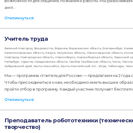
возможности для общения, познания и работы. Мы разыскиваем
англ…
Откликнуться
Учитель труда
Великий Новгород
,
Владивосток
,
Воронеж
,
Воронежская область
,
Екатеринбург
,
Ижев
Калининградская область
,
Калуга
,
Калужская область
,
Ленинградская область
,
Моск
Новгород
,
Новгородская область
,
Новосибирск
,
Новосибирская область
,
Пермский к
Петербург
,
Саратов
,
Свердловская область
,
Тамбов
,
Тамбовская область
,
Томск
,
Томска
Хабаровский край
,
Ханты-Мансийск
,
Ханты-Мансийский АО - Югра
,
Чебоксары
,
Челя
Мы — программа «Учитель для России» — предлагаем на 2 года 
Чтобы присоединиться к нам, необходимо иметь высшее образо
пройти отбор в программу. Каждый участник получает беспла
Откликнуться
Преподаватель робототехники (техническ
творчество)