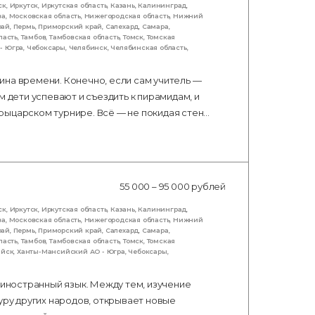
ск
,
Иркутск
,
Иркутская область
,
Казань
,
Калининград
,
ва
,
Московская область
,
Нижегородская область
,
Нижний
рай
,
Пермь
,
Приморский край
,
Салехард
,
Самара
,
ласть
,
Тамбов
,
Тамбовская область
,
Томск
,
Томская
- Югра
,
Чебоксары
,
Челябинск
,
Челябинская область
,
ина времени. Конечно, если сам учитель —
м дети успевают и съездить к пирамидам, и
рыцарском турнире. Всё — не покидая стен…
55 000 – 95 000 рублей
ск
,
Иркутск
,
Иркутская область
,
Казань
,
Калининград
,
ва
,
Московская область
,
Нижегородская область
,
Нижний
рай
,
Пермь
,
Приморский край
,
Салехард
,
Самара
,
ласть
,
Тамбов
,
Тамбовская область
,
Томск
,
Томская
ийск
,
Ханты-Мансийский АО - Югра
,
Чебоксары
,
 иностранный язык. Между тем, изучение
уру других народов, открывает новые