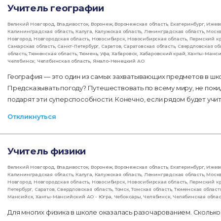
Учитель географии
Великий Новгород
,
Владивосток
,
Воронеж
,
Воронежская область
,
Екатеринбург
,
Ижев
Калининградская область
,
Калуга
,
Калужская область
,
Ленинградская область
,
Моск
Новгород
,
Новгородская область
,
Новосибирск
,
Новосибирская область
,
Пермский к
Самарская область
,
Санкт-Петербург
,
Саратов
,
Саратовская область
,
Свердловская об
область
,
Тюменская область
,
Тюмень
,
Уфа
,
Хабаровск
,
Хабаровский край
,
Ханты-Манс
Челябинск
,
Челябинская область
,
Ямало-Ненецкий АО
География — это один из самых захватывающих предметов в шк
Предсказывать погоду? Путешествовать по всему миру, не поки
подарят эти суперспособности. Конечно, если рядом будет учи
Откликнуться
Учитель физики
Великий Новгород
,
Владивосток
,
Воронеж
,
Воронежская область
,
Екатеринбург
,
Ижев
Калининградская область
,
Калуга
,
Калужская область
,
Ленинградская область
,
Моск
Новгород
,
Новгородская область
,
Новосибирск
,
Новосибирская область
,
Пермский к
Петербург
,
Саратов
,
Свердловская область
,
Томск
,
Томская область
,
Тюменская област
Мансийск
,
Ханты-Мансийский АО - Югра
,
Чебоксары
,
Челябинск
,
Челябинская облас
Для многих физика в школе оказалась разочарованием. Сколько 