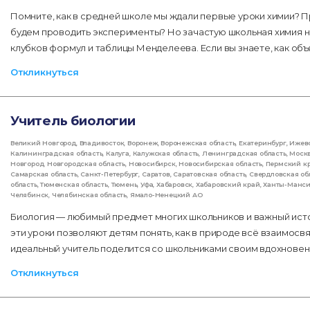
Помните, как в средней школе мы ждали первые уроки химии? П
будем проводить эксперименты? Но зачастую школьная химия не
клубков формул и таблицы Менделеева. Если вы знаете, как об
Откликнуться
Учитель биологии
Великий Новгород
,
Владивосток
,
Воронеж
,
Воронежская область
,
Екатеринбург
,
Ижев
Калининградская область
,
Калуга
,
Калужская область
,
Ленинградская область
,
Моск
Новгород
,
Новгородская область
,
Новосибирск
,
Новосибирская область
,
Пермский к
Самарская область
,
Санкт-Петербург
,
Саратов
,
Саратовская область
,
Свердловская об
область
,
Тюменская область
,
Тюмень
,
Уфа
,
Хабаровск
,
Хабаровский край
,
Ханты-Манс
Челябинск
,
Челябинская область
,
Ямало-Ненецкий АО
Биология — любимый предмет многих школьников и важный ист
эти уроки позволяют детям понять, как в природе всё взаимос
идеальный учитель поделится со школьниками своим вдохновени
Откликнуться