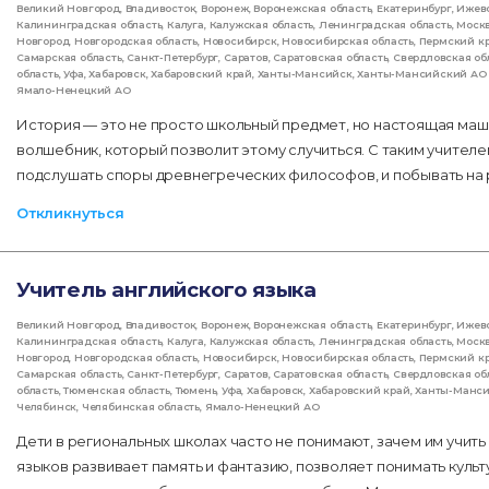
Великий Новгород
,
Владивосток
,
Воронеж
,
Воронежская область
,
Екатеринбург
,
Ижев
Калининградская область
,
Калуга
,
Калужская область
,
Ленинградская область
,
Моск
Новгород
,
Новгородская область
,
Новосибирск
,
Новосибирская область
,
Пермский к
Самарская область
,
Санкт-Петербург
,
Саратов
,
Саратовская область
,
Свердловская об
область
,
Уфа
,
Хабаровск
,
Хабаровский край
,
Ханты-Мансийск
,
Ханты-Мансийский АО 
Ямало-Ненецкий АО
История — это не просто школьный предмет, но настоящая маш
волшебник, который позволит этому случиться. С таким учителе
подслушать споры древнегреческих философов, и побывать на 
Откликнуться
Учитель английского языка
Великий Новгород
,
Владивосток
,
Воронеж
,
Воронежская область
,
Екатеринбург
,
Ижев
Калининградская область
,
Калуга
,
Калужская область
,
Ленинградская область
,
Моск
Новгород
,
Новгородская область
,
Новосибирск
,
Новосибирская область
,
Пермский к
Самарская область
,
Санкт-Петербург
,
Саратов
,
Саратовская область
,
Свердловская об
область
,
Тюменская область
,
Тюмень
,
Уфа
,
Хабаровск
,
Хабаровский край
,
Ханты-Манс
Челябинск
,
Челябинская область
,
Ямало-Ненецкий АО
Дети в региональных школах часто не понимают, зачем им учить
языков развивает память и фантазию, позволяет понимать культ