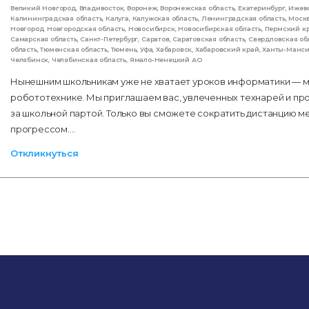
Великий Новгород
,
Владивосток
,
Воронеж
,
Воронежская область
,
Екатеринбург
,
Ижев
Калининградская область
,
Калуга
,
Калужская область
,
Ленинградская область
,
Моск
Новгород
,
Новгородская область
,
Новосибирск
,
Новосибирская область
,
Пермский к
Самарская область
,
Санкт-Петербург
,
Саратов
,
Саратовская область
,
Свердловская об
область
,
Тюменская область
,
Тюмень
,
Уфа
,
Хабаровск
,
Хабаровский край
,
Ханты-Манс
Челябинск
,
Челябинская область
,
Ямало-Ненецкий АО
Нынешним школьникам уже не хватает уроков информатики — мн
робототехнике. Мы приглашаем вас, увлеченных технарей и пр
за школьной партой. Только вы сможете сократить дистанцию 
прогрессом.…
Откликнуться