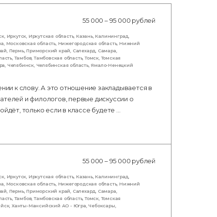
55 000 – 95 000 рублей
ск
,
Иркутск
,
Иркутская область
,
Казань
,
Калининград
,
ва
,
Московская область
,
Нижегородская область
,
Нижний
рай
,
Пермь
,
Приморский край
,
Салехард
,
Самара
,
ласть
,
Тамбов
,
Тамбовская область
,
Томск
,
Томская
ра
,
Челябинск
,
Челябинская область
,
Ямало-Ненецкий
ении к слову. А это отношение закладывается в
ателей и филологов, первые дискуссии о
ойдёт, только если в классе будете …
55 000 – 95 000 рублей
ск
,
Иркутск
,
Иркутская область
,
Казань
,
Калининград
,
ва
,
Московская область
,
Нижегородская область
,
Нижний
рай
,
Пермь
,
Приморский край
,
Салехард
,
Самара
,
ласть
,
Тамбов
,
Тамбовская область
,
Томск
,
Томская
ийск
,
Ханты-Мансийский АО - Югра
,
Чебоксары
,