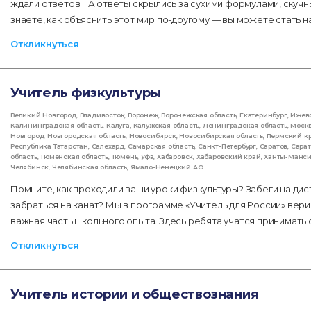
ждали ответов... А ответы скрылись за сухими формулами, скуч
знаете, как объяснить этот мир по-другому — вы можете стать 
Откликнуться
Учитель физкультуры
Великий Новгород
,
Владивосток
,
Воронеж
,
Воронежская область
,
Екатеринбург
,
Ижев
Калининградская область
,
Калуга
,
Калужская область
,
Ленинградская область
,
Моск
Новгород
,
Новгородская область
,
Новосибирск
,
Новосибирская область
,
Пермский к
Республика Татарстан
,
Салехард
,
Самарская область
,
Санкт-Петербург
,
Саратов
,
Сарат
область
,
Тюменская область
,
Тюмень
,
Уфа
,
Хабаровск
,
Хабаровский край
,
Ханты-Манс
Челябинск
,
Челябинская область
,
Ямало-Ненецкий АО
Помните, как проходили ваши уроки физкультуры? Забеги на дис
забраться на канат? Мы в программе «Учитель для России» вери
важная часть школьного опыта. Здесь ребята учатся принимать 
Откликнуться
Учитель истории и обществознания