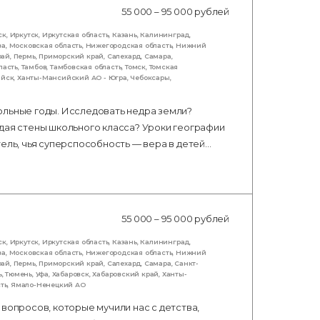
55 000 – 95 000 рублей
ск
,
Иркутск
,
Иркутская область
,
Казань
,
Калининград
,
ва
,
Московская область
,
Нижегородская область
,
Нижний
рай
,
Пермь
,
Приморский край
,
Салехард
,
Самара
,
ласть
,
Тамбов
,
Тамбовская область
,
Томск
,
Томская
ийск
,
Ханты-Мансийский АО - Югра
,
Чебоксары
,
ольные годы. Исследовать недра земли?
дая стены школьного класса? Уроки географии
тель, чья суперспособность — вера в детей…
55 000 – 95 000 рублей
ск
,
Иркутск
,
Иркутская область
,
Казань
,
Калининград
,
ва
,
Московская область
,
Нижегородская область
,
Нижний
рай
,
Пермь
,
Приморский край
,
Салехард
,
Самара
,
Санкт-
ь
,
Тюмень
,
Уфа
,
Хабаровск
,
Хабаровский край
,
Ханты-
ть
,
Ямало-Ненецкий АО
вопросов, которые мучили нас с детства,