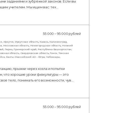
ными заданиями и зубрёжкой законов. Если вы
нашим учителем. Мы ищем вас: тех…
55 000 – 95 000 рублей
ск
,
Иркутск
,
Иркутская область
,
Казань
,
Калининград
,
ва
,
Московская область
,
Нижегородская область
,
Нижний
рай
,
Пермь
,
Приморский край
,
Республика Башкортостан
,
овская область
,
Свердловская область
,
Томск
,
Томская
ийск
,
Ханты-Мансийский АО - Югра
,
Чебоксары
,
танцию, прыжки через козла и попытки
м, что хорошие уроки физкультуры — это
своё тело, понимать его возможности, чув…
55 000 – 95 000 рублей