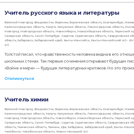
Учитель русского языка и литературы
Великий Новгород
,
Владивосток
,
Воронеж
,
Воронежская область
,
Екатеринбург
,
Ижев
Калининградская область
,
Калуга
,
Калужская область
,
Ленинградская область
,
Моск
Новгород
,
Новгородская область
,
Новосибирск
,
Новосибирская область
,
Пермский к
Самарская область
,
Санкт-Петербург
,
Саратов
,
Саратовская область
,
Свердловская об
область
,
Хабаровск
,
Хабаровский край
,
Ханты-Мансийск
,
Ханты-Мансийский АО - Юг
АО
Толстой писал, что нравственность человека видна в его отнош
школьных стенах. Так первые сочинения открывают будущих пис
«Войне и мире» — будущих литературных критиков. Но это произ
Откликнуться
Учитель химии
Великий Новгород
,
Владивосток
,
Воронеж
,
Воронежская область
,
Екатеринбург
,
Ижев
Калининградская область
,
Калуга
,
Калужская область
,
Ленинградская область
,
Моск
Новгород
,
Новгородская область
,
Новосибирск
,
Новосибирская область
,
Пермский к
Самарская область
,
Санкт-Петербург
,
Саратов
,
Саратовская область
,
Свердловская об
область
,
Тюменская область
,
Тюмень
,
Уфа
,
Хабаровск
,
Хабаровский край
,
Ханты-Манс
Челябинск
,
Челябинская область
,
Ямало-Ненецкий АО