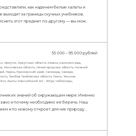
редставляли, как наденем белые халаты и
 выходит за границы скучных учебников,
ъяснить этот предмет по-другому — вы мож…
55 000 – 95 000 рублей
ск
,
Иркутск
,
Иркутская область
,
Казань
,
Калининград
,
ва
,
Московская область
,
Нижегородская область
,
Нижний
рай
,
Пермь
,
Приморский край
,
Салехард
,
Самара
,
ласть
,
Тамбов
,
Тамбовская область
,
Томск
,
Томская
ийск
,
Ханты-Мансийский АО - Югра
,
Чебоксары
,
очник их знаний об окружающем мире. Именно
вязано и почему необходимо её беречь. Наш
ем и по новому откроет для них природу …