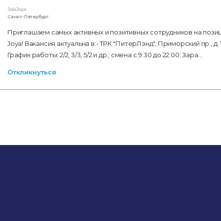
JokiJoya
Санкт-Петербург
Приглашаем самых активных и позитивных сотрудников на пози
Joya! Вакансия актуальна в:- ТРК "ПитерЛэнд", Приморский пр., д. 7
График работы: 2/2, 3/3, 5/2 и др.; смена с 9:30 до 22:00; Зара…
Откликнуться