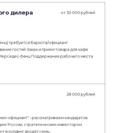
ого дилера
от 30 000 рублей
енц) требуется бариста/официант
ание гостей Заказ и прием товара для кафе
 Мерседес-Бенц Поддержание рабочего места
28 000 рублей
мен-официант" - рассматриваем кандидатов
динг России, стратегическим инвестором
нт в холдинг входят семь…