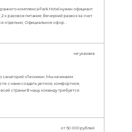
оранного комплекса Park Hotel нужен официант
 2-х разовое питание; Вечерний развоз за счет
тся отдельно; Официальное офор…
не указана
о санаторий «Лесники». Мы начинаем
сте с нами создать уютное, комфортное,
 всей страны! В нашу команду требуется
от 50 000 рублей