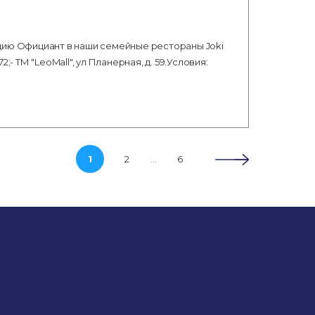
цию Официант в наши семейные рестораны Joki
2;- ТМ "LeoMall", ул Планерная, д. 59.Условия:
…
1
2
6