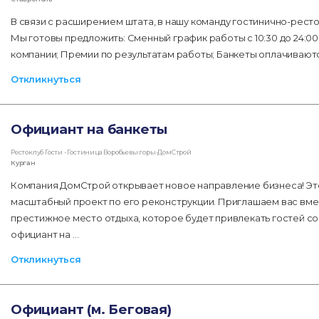
В связи с расширением штата, в нашу команду гостинично-рест
Мы готовы предложить: Сменный график работы с 10:30 до 24:00;
компании; Премии по результатам работы; Банкеты оплачиваю
Откликнуться
Официант на банкеты
Рестоклуб Гости - Гостиница Воробьевы горы-ДомСтрой
Курган
Компания ДомСтрой открывает новое направление бизнеса! Эт
масштабный проект по его реконструкции. Приглашаем вас вме
престижное место отдыха, которое будет привлекать гостей со
официант на …
Откликнуться
Официант (м. Беговая)