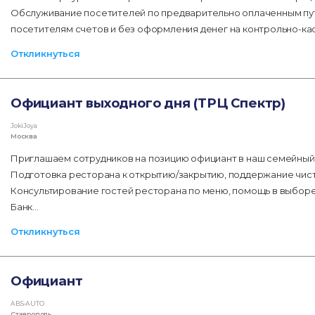
Обслуживание посетителей по предварительно оплаченным пу
посетителям счетов и без оформления денег на контрольно-ка
Откликнуться
Официант выходного дня (ТРЦ Спектр)
JokiJoya
Москва
Приглашаем сотрудников на позицию официант в наш семейный р
Подготовка ресторана к открытию/закрытию, поддержание чист
Консультирование гостей ресторана по меню, помощь в выборе 
Банк…
Откликнуться
Официант
ABS-AUTO
Ставрополь