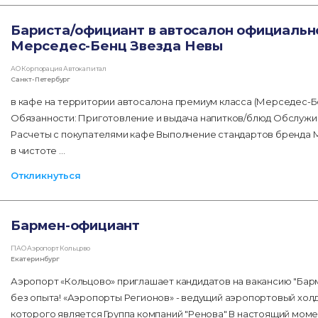
Бариста/официант в автосалон официальн
Мерседес-Бенц Звезда Невы
АО Корпорация Автокапитал
Санкт-Петербург
в кафе на территории автосалона премиум класса (Мерседес-Б
Обязанности: Приготовление и выдача напитков/блюд Обслужив
Расчеты с покупателями кафе Выполнение стандартов бренда
в чистоте …
Откликнуться
Бармен-официант
ПАО Аэропорт Кольцово
Екатеринбург
Аэропорт «Кольцово» приглашает кандидатов на вакансию "Бар
без опыта! «Аэропорты Регионов» - ведущий аэропортовый хол
которого является Группа компаний "Ренова" В настоящий моме