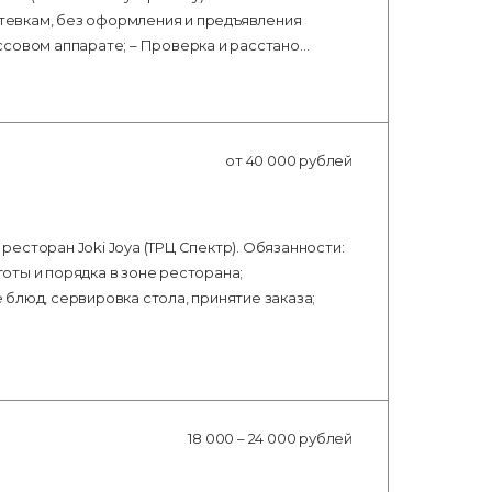
тевкам, без оформления и предъявления
ссовом аппарате; – Проверка и расстано…
от 40 000 рублей
есторан Joki Joya (ТРЦ Спектр). Обязанности:
оты и порядка в зоне ресторана;
блюд, сервировка стола, принятие заказа;
18 000 – 24 000 рублей