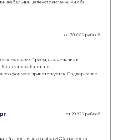
ммуникабельный целеустремленный и оба…
от 30 000 рублей
ение их в зале. Прием, оформление и
аботать и зарабатывать.
вного формата приветствуется. Поддержание
рг
от 29 920 рублей
нт (на постоянную работу) Обязанности: -