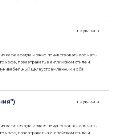
не указана
аших кафе всегда можно почувствовать ароматы
 кофе, позавтракать в английском стиле и
ммуникабельный целеустремленный и оба…
ния”)
не указана
аших кафе всегда можно почувствовать ароматы
 кофе, позавтракать в английском стиле и