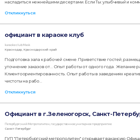
насладиться нежнейшими десертами. Если Ты: улыбчивый и ко
Откликнуться
официант в караоке клуб
karaoke club Mask
Краснодар
,
Краснодарский край
Подготовка зала к рабочей смене. Приветствие гостей, размещ
уточнение заказов от… Опыт работы от одного года . Желание р
Клиентоориентированность. Опыт работы в заведениях креати
чистоты на рабо…
Откликнуться
Официант в г.Зеленогорск, Санкт-Петербу
Петербургский Метрополитен, государственное унитарное предприятие
Санкт-Петербург
ГУП "Петербургский метрополитен" открывает вакансию Официа