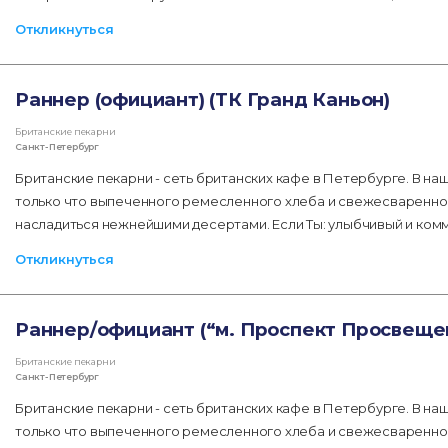
Откликнуться
Раннер (официант) (ТК Гранд Каньон)
Британские пекарни
Санкт-Петербург
Британские пекарни - сеть британских кафе в Петербурге. В н
только что выпеченного ремесленного хлеба и свежесваренного
насладиться нежнейшими десертами. Если Ты: улыбчивый и ко
Откликнуться
Раннер/официант (“м. Проспект Просвеще
Британские пекарни
Санкт-Петербург
Британские пекарни - сеть британских кафе в Петербурге. В н
только что выпеченного ремесленного хлеба и свежесваренного