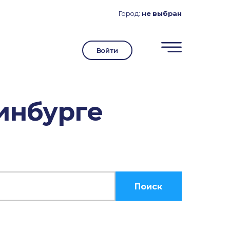
Город:
не выбран
Войти
инбурге
Поиск