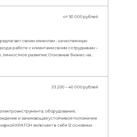
от 50 000 рублей
едлагает:своим клиентам - качественную
ход в работе с клиентами;своим сотрудникам –
ы, личностное развитие;Основные бизнес-на…
33 200 – 40 000 рублей
 электроинструмента, оборудования,
хождение и занимающая устойчивое положение
 маркой КРАТОН включает в себя 12 основных