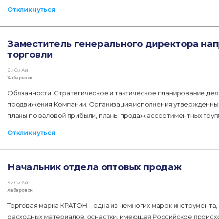
Откликнуться
Заместитель генерального директора нап
торговли
Би Си Ай
Хабаровск
Обязанности: Стратегическое и тактическое планирование дея
продвижения Компании. Организация исполнения утвержденных 
планы по валовой прибыли, планы продаж ассортиментных групп,
Откликнуться
Начальник отдела оптовых продаж
Би Си Ай
Хабаровск
Торговая марка КРАТОН – одна из немногих марок инструмента,
расходных материалов, оснастки, имеющая Российское проис