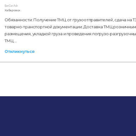
Би Си Ай
Хабаровск
Обязанности: Получение ТМЦ от грузоотправителей, сдача на 
товарно-транспортной документации; Доставка ТМЦ розничным 
размещения, укладкой груза и проведения погрузо-разгрузочн
ТМЦ …
Откликнуться