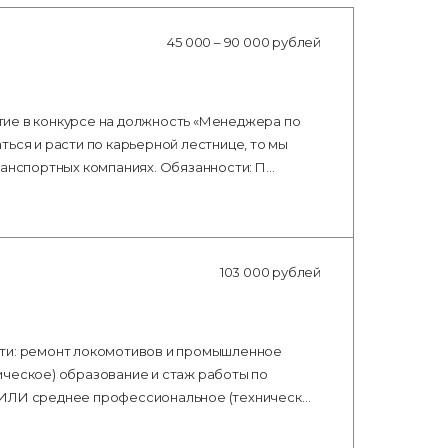
45 000 – 90 000 рублей
тие в конкурсе на должность «Менеджера по
ься и расти по карьерной лестнице, то мы
ранспортных компаниях. Обязанности: П…
103 000 рублей
сти: ремонт локомотивов и промышленное
ическое) образование и стаж работы по
 ИЛИ среднее профессиональное (техническ…