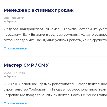
Менеджер активных продаж
GlobalTruckDelivery
Хабаровск
Федеральная транспортная компания приглашает принять учас
продажам». Если Вы активны, целеустремлены, желаете развиват
готовы предложить Вам лучшие условия работы, чем в других т
Откликнуться
Мастер СМР / СМУ
ООО ВП Логистика
Хабаровск
ООО "ВП Логистика" - прямой работодатель. Сфера деятельно
строительство. Требования: - Высшее профессиональное (техн
направлению профессиональной деятельности не менее 1 года
Откликнуться