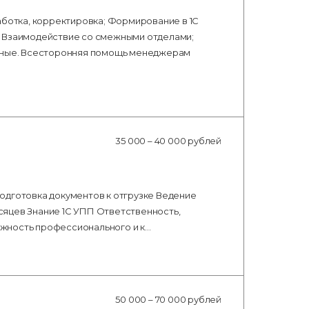
аботка, корректировка; Формирование в 1С
; Взаимодействие со смежными отделами;
ичные. Всесторонняя помощь менеджерам
35 000 – 40 000 рублей
одготовка документов к отгрузке Ведение
сяцев Знание 1С УПП Ответственность,
жность профессионального и к…
50 000 – 70 000 рублей