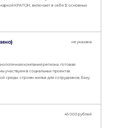
 маркой КРАТОН, включает в себя 12 основных
нино)
не указана
нологичная компания региона, готовая
 мы участвуем в социальных проектах
й среды: строим жилье для сотрудников, базу
45 000 рублей