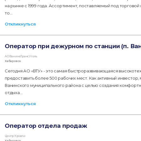
на рынке с 1999 года. Ассортимент, поставляемый под торговой
то…
Откликнуться
Оператор при дежурном по станции (п. Ва
АО ВаниноТрансУголь
Хабаровск
Сегодня АО «ВТУ» - это самая быстроразвивающаяся высокотех
предоставить более 500 рабочих мест. Как активный инвестор,
Ванинского муниципального района с целью создания комфортно
отдыха…
Откликнуться
Оператор отдела продаж
Центр Кровли
Хабаровск