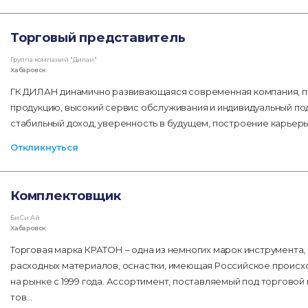
Торговый представитель
Группа компаний "Дилан"
Хабаровск
ГК ДИЛАН динамично развивающаяся современная компания, пр
продукцию, высокий сервис обслуживания и индивидуальный под
стабильный доход, уверенность в будущем, построение карьер
Откликнуться
Комплектовщик
Би Си Ай
Хабаровск
Торговая марка КРАТОН – одна из немногих марок инструмента,
расходных материалов, оснастки, имеющая Российское проис
на рынке с 1999 года. Ассортимент, поставляемый под торговой
тов…