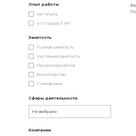
Опыт работы
Ва
По
нет опыта
от 1 года до 3 лет
Занятость
Полная занятость
Частичная занятость
Проектная работа
Волонтерство
Стажировка
Сферы деятельности
Не выбрано
Компании