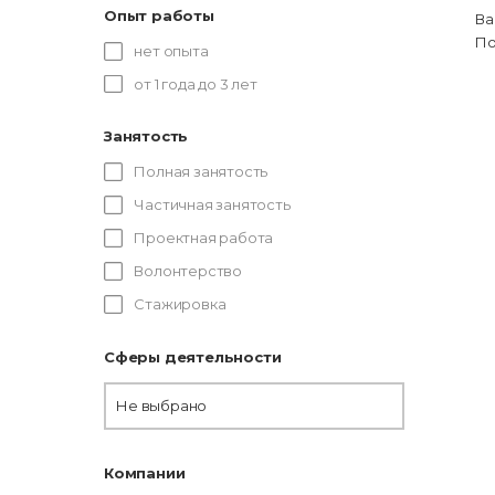
Опыт работы
Ва
По
нет опыта
от 1 года до 3 лет
Занятость
Полная занятость
Частичная занятость
Проектная работа
Волонтерство
Стажировка
Сферы деятельности
Не выбрано
Компании