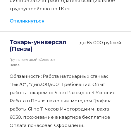
билетов за счет работодателя официальное
трудоустройство по ТК сп…
Откликнуться
Токарь-универсал
до 85 000 рублей
(Пенза)
Группа компаний «Система»
Пенза
Обязанности: Работа на токарных станках
"16к20" , "дип300,500" Требования: Опыт
работы токарем от 5 лет Разряд от 4 Условия:
Работа в Пензе вахтовым методом График
работы 61 по 11 часов Иногородним- вахта
6030, проживание в квартире бесплатное
Оплата почасовая Оформлени…