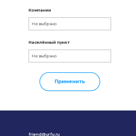
Компании
Не выбрано
Населённый пункт
Не выбрано
Применить
friend@urfu.ru