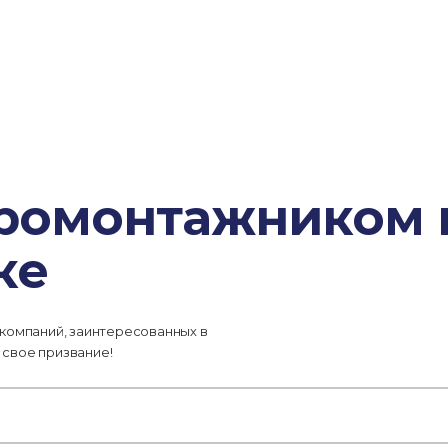
тромонтажником 
ке
 компаний, заинтересованных в
 свое призвание!