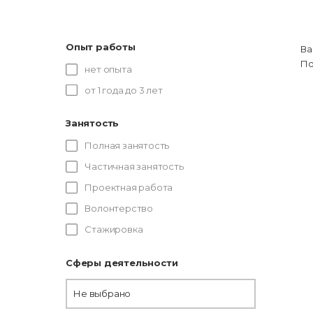
Опыт работы
Ва
По
нет опыта
от 1 года до 3 лет
Занятость
Полная занятость
Частичная занятость
Проектная работа
Волонтерство
Стажировка
Сферы деятельности
Не выбрано