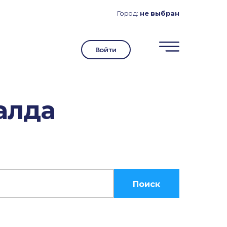
Город:
не выбран
Войти
алда
Поиск