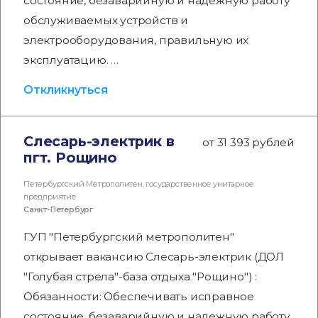
состояние, безаварийную и надежную работу
обслуживаемых устройств и
электрооборудования, правильную их
эксплуатацию. …
Откликнуться
Слесарь-электрик в
от 31 393 рублей
пгт. Рощино
Петербургский Метрополитен, государственное унитарное
предприятие
Санкт-Петербург
ГУП "Петербургский метрополитен"
открывает вакансию Слесарь-электрик (ДОЛ
"Голубая стрела"-база отдыха "Рощино") :
Обязанности: Обеспечивать исправное
состояние, безаварийную и надежную работу