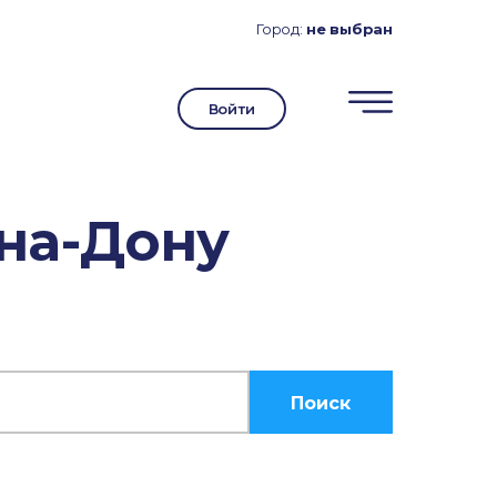
Город:
не выбран
Войти
-на-Дону
Поиск