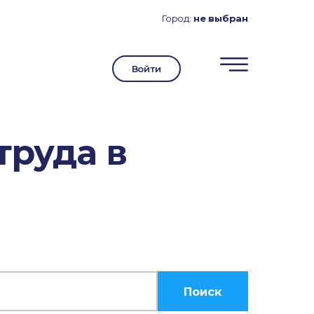
Город:
не выбран
Войти
труда в
Поиск