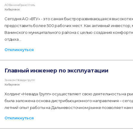
АО ВаниноТрансУголь
Хабаровск
Сегодня АО «ВТУ» - это самая быстроразвивающаяся высокотех
предоставить более 500 рабочих мест. Как активный инвестор,
Ванинского муниципального района с целью создания комфортно
отдыха…
Откликнуться
Главный инженер по эксплуатации
Эником Невада групп
Хабаровск
​​​​​​Холдинг «Невада Групп» осуществляет свою деятельность на 
была заложена основа дистрибьюционного направления – сегодн
летний опыт работы на Дальневосточном рынке позволяет нам 
Откликнуться