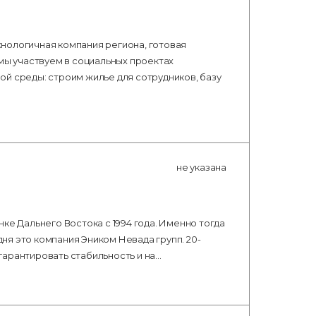
нологичная компания региона, готовая
 мы участвуем в социальных проектах
й среды: строим жилье для сотрудников, базу
не указана
рынке Дальнего Востока с 1994 года. Именно тогда
я это компания Эником Невада групп. 20-
гарантировать стабильность и на…