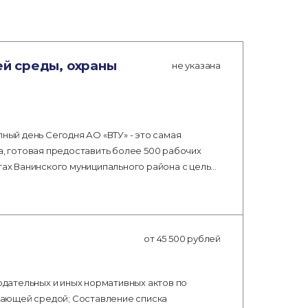
й среды, охраны
не указана
лный день Сегодня АО «ВТУ» - это самая
 готовая предоставить более 500 рабочих
тах Ванинского муниципального района с цель…
от 45 500 рублей
дательных и иных нормативных актов по
жающей средой; Составление списка