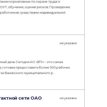
ании нормативных по охране труда и
ОУТ, обучения, оценки рисков; Проведение
 работников средствами индивидуальной
не указана
лный день Сегодня АО «ВТУ» - это самая
 готовая предоставить более 500 рабочих
тах Ванинского муниципального р…
тактной сети ОАО
не указана