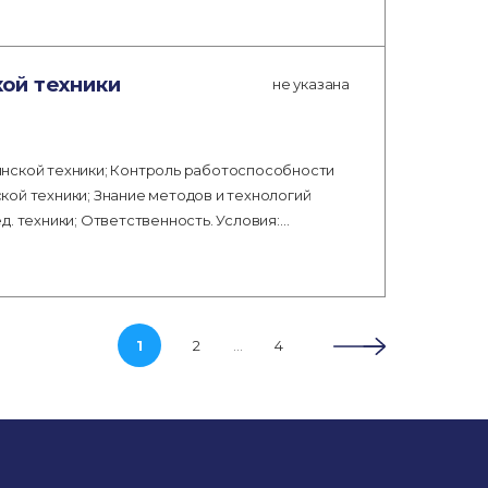
ой техники
не указана
инской техники; Контроль работоспособности
ой техники; Знание методов и технологий
. техники; Ответственность. Условия:…
…
1
2
4