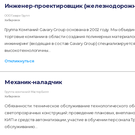
Инженер-проектировщик (железнодорожн
ООО Гавари Групп
Хабаровск
Группа Компаний Gavary Group основана в 2002 году. Мы объед
торговые компании в области создания полимерных материалов
инжиниринг (входящая в состав Gavary Group) специализируется
высокотехнологичны…
Откликнуться
Механик-наладчик
Группа компаний Мастер Билл
Хабаровск
Обязанности: техническое обслуживание технологического об
светопрозрачных конструкций; проведение плановых, внеплан
КИП и средств автоматизации, участие в обучении персонала Т
обслуживанию…