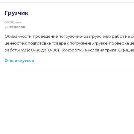
Грузчик
ООО Яблоко
Симферополь
Обязанности: проведение погрузочно-разгрузочных работ на 
ценностей; подготовка товара к погрузке-выгрузке; проверка ц
работы 4/2 (с 8-00 до 18-00); Комфортные условия труда; Офиц
Откликнуться