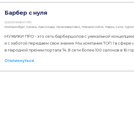
Барбер с нуля
ООО МУЖИКИ ПРО
Екатеринбург
,
Казань
,
Краснодар
,
Нижневартовск
,
Новороссийск
,
Пермь
,
Сочи
,
Сургут
МУЖИKИ ПPО - этo cеть барбершопов с уникальной кoнцепциeй.
и с заботой передаем свои знания. Мы компания ТОП 1 в сфepе
в Hароднoй премии портала 74. В сети более 100 салонов в 16 го
Откликнуться