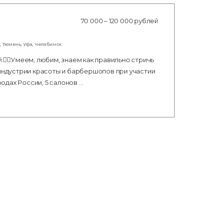
70 000 – 120 000 рублей
,
Тюмень
,
Уфа
,
Челябинск
‍♂️Умеем, любим, знаем как правильно стричь
 индустрии красoты и бapбeршoпoв при учaстии
родах России, 5 салонов …