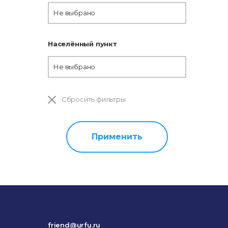
Не выбрано
Населённый пункт
Не выбрано
Сбросить фильтры
Применить
friend@urfu.ru