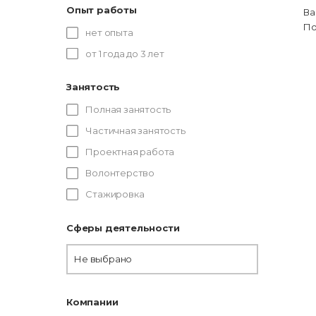
Опыт работы
Ва
По
нет опыта
от 1 года до 3 лет
Занятость
Полная занятость
Частичная занятость
Проектная работа
Волонтерство
Стажировка
Сферы деятельности
Не выбрано
Компании