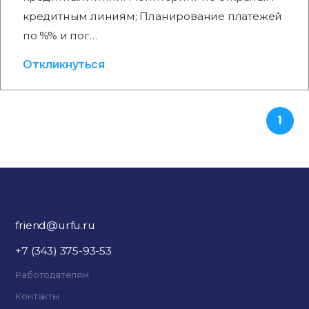
кредитным линиям; Планирование платежей
по %% и пог…
Откликнуться
1
friend@urfu.ru
+7 (343) 375-93-53
Работодателям
Контакты