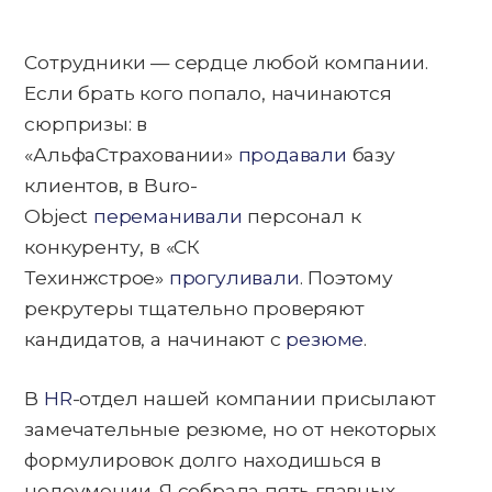
Сотрудники — сердце любой компании.
Если брать кого попало, начинаются
сюрпризы: в
«АльфаСтраховании»
продавали
базу
клиентов, в Buro-
Object
переманивали
персонал к
конкуренту, в «СК
Техинжстрое»
прогуливали
. Поэтому
рекрутеры тщательно проверяют
кандидатов, а начинают с
резюме
.
В
HR
-отдел нашей компании присылают
замечательные резюме, но от некоторых
формулировок долго находишься в
недоумении. Я собрала пять главных