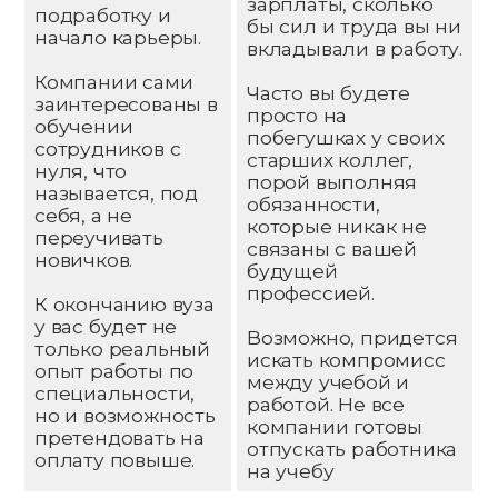
зарплаты, сколько
подработку и
бы сил и труда вы ни
начало карьеры.
вкладывали в работу.
Компании сами
Часто вы будете
заинтересованы в
просто на
обучении
побегушках у своих
сотрудников с
старших коллег,
нуля, что
порой выполняя
называется, под
обязанности,
себя, а не
которые никак не
переучивать
связаны с вашей
новичков.
будущей
профессией.
К окончанию вуза
у вас будет не
Возможно, придется
только реальный
искать компромисс
опыт работы по
между учебой и
специальности,
работой. Не все
но и возможность
компании готовы
претендовать на
отпускать работника
оплату повыше.
на учебу