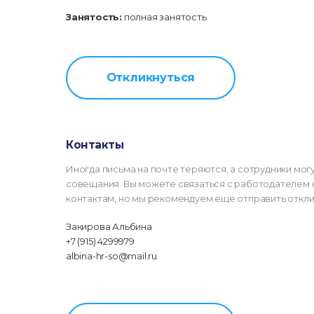
Занятость:
полная занятость
Откликнуться
Контакты
Иногда письма на почте теряются, а сотрудники могу
совещания. Вы можете связаться с работодателем 
контактам, но мы рекомендуем еще отправить откли
Закирова Альбина
+7 (915) 4299979
albina-hr-so@mail.ru