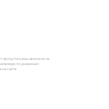
т пропустить ваш звонок из-за
напрямую по указанным
к на сайте